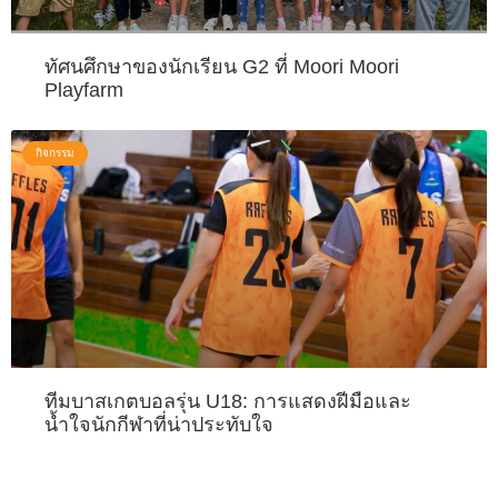
ทัศนศึกษาของนักเรียน G2 ที่ Moori Moori
Playfarm
กิจกรรม
ทีมบาสเกตบอลรุ่น U18: การแสดงฝีมือและ
น้ำใจนักกีฬาที่น่าประทับใจ